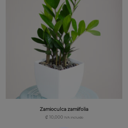
SELECCIONAR OPCIONES
Zamioculca zamiifolia
₡
10,000
IVA incluido