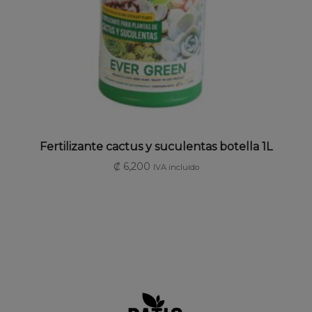
AÑADIR AL CARRITO
Fertilizante cactus y suculentas botella 1L
₡
6,200
IVA incluido