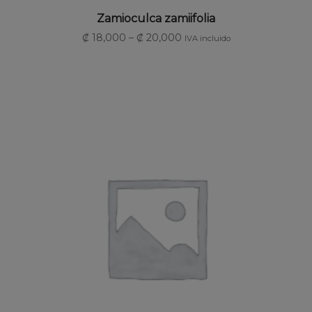
SELECCIONAR OPCIONES
Zamioculca zamiifolia
₡
18,000
–
₡
20,000
IVA incluido