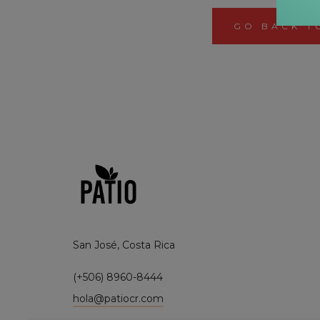
GO BACK T
San José, Costa Rica
(+506) 8960-8444
hola@patiocr.com