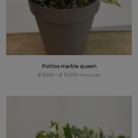
SELECCIONAR OPCIONES
Pothos marble queen
₡
8,500
–
₡
10,000
IVA incluido