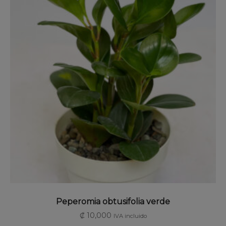
SELECCIONAR OPCIONES
Peperomia obtusifolia verde
₡
10,000
IVA incluido