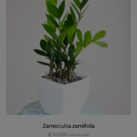
SELECCIONAR OPCIONES
Zamioculca zamiifolia
₡
10,000
IVA incluido