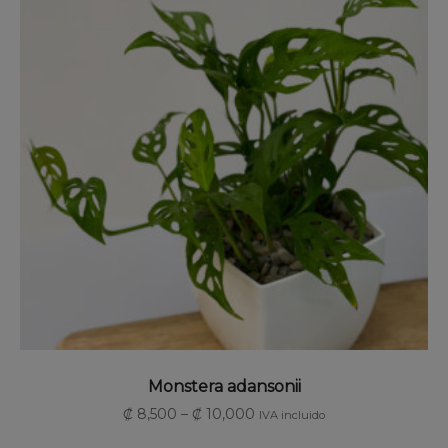
SELECCIONAR OPCIONES
Monstera adansonii
₡
8,500
–
₡
10,000
IVA incluido