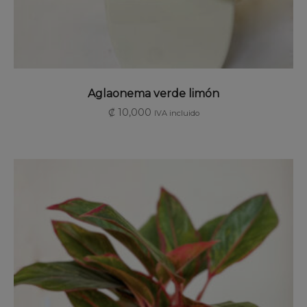
SELECCIONAR OPCIONES
Aglaonema verde limón
₡
10,000
IVA incluido