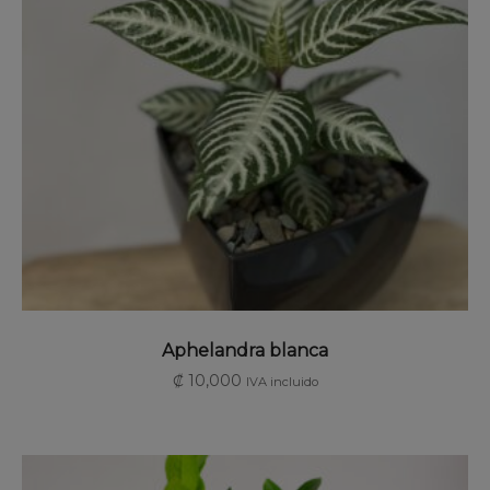
SELECCIONAR OPCIONES
Aphelandra blanca
₡
10,000
IVA incluido