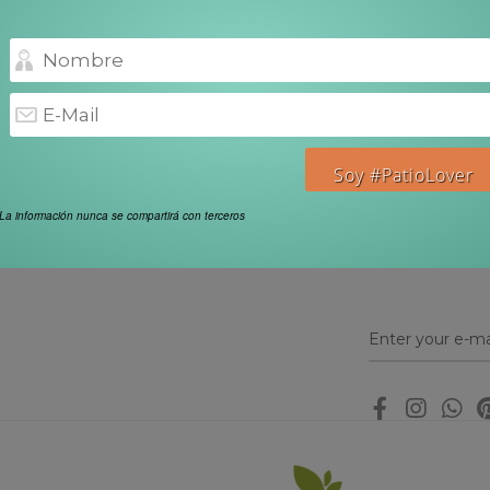
La información nunca se compartirá con terceros