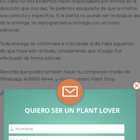
En Patio no nos podemos hacer responsables por errores en la
dirección que nos das. Te pedimos asegurarte de que la misma
sea correcta y específica. Si la planta no puede ser recibida el día
de la entrega, se reprogramará la entrega con un costo
adicional.
Toda entrega se confirmará a más tardar al día hábil siguiente
de que haya sido recibida, considerando que el pago fue
efectuado de forma exitosa.
Recordá que podés también hacer tu compra por medio de
Whatsapp al 8960-8444, y visitar nuestro Plant Shop.
¡¡Esperamos verte muy pronto!
QUIERO SER UN PLANT LOVER