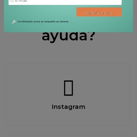
¿Necesitás
La información nunca se compartirá con terceros
ayuda?
Instagram