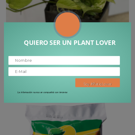
QUIERO SER UN PLANT LOVER
SELECCIONAR OPCIONES
Pothos golden
₡
8,500
–
₡
10,000
IVA incluido
La información nunca se compartirá con terceros