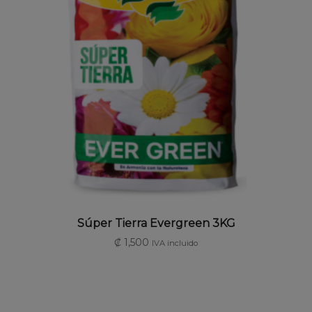
AÑADIR AL CARRITO
Súper Tierra Evergreen 3KG
₡
1,500
IVA incluido