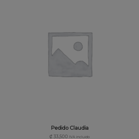
AÑADIR AL CARRITO
Pedido Claudia
₡
33,500
IVA incluido