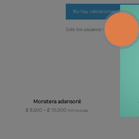
No hay valoraciones aún.
Solo los usuarios registrados qu
SELECCIONAR OPCIONES
Monstera adansonii
₡
8,500
–
₡
10,000
IVA incluido