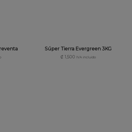
TO
AÑADIR AL CARRITO
preventa
Súper Tierra Evergreen 3KG
₡
1,500
o
IVA incluido