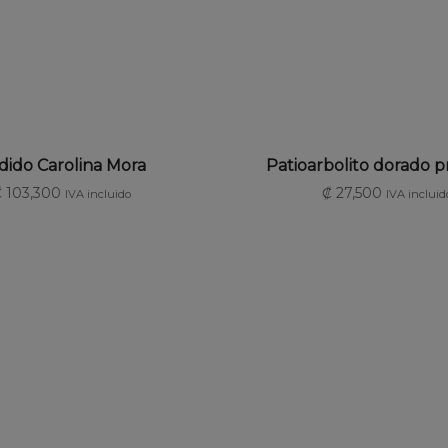
AÑADIR AL CARRITO
AÑADIR AL CARRI
dido Carolina Mora
Patioarbolito dorado 
₡
103,300
₡
27,500
IVA incluido
IVA incluid