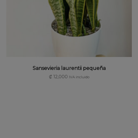
SELECCIONAR OPCIONES
Sansevieria laurentii pequeña
₡
12,000
IVA incluido