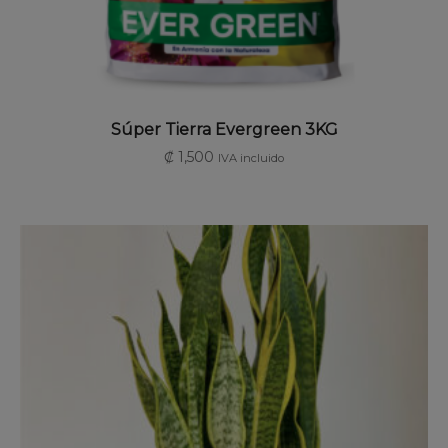
AÑADIR AL CARRITO
Súper Tierra Evergreen 3KG
₡
1,500
IVA incluido