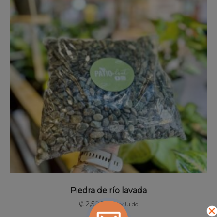
AÑADIR AL CARRITO
Piedra de río lavada
₡
2,500
IVA incluido