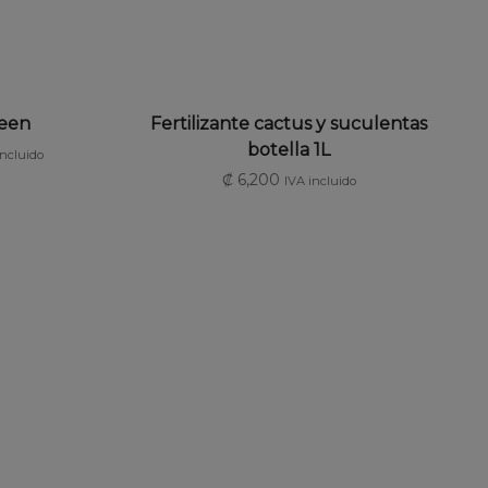
ONES
AÑADIR AL CARRITO
een
Fertilizante cactus y suculentas
botella 1L
incluido
₡
6,200
IVA incluido