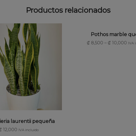
Productos relacionados
SELECCIONAR OPCI
Pothos marble qu
₡
8,500
–
₡
10,000
IVA 
LECCIONAR OPCIONES
eria laurentii pequeña
₡
12,000
IVA incluido