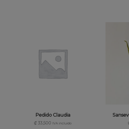
AÑADIR AL CARRITO
SE
Pedido Claudia
Sansevi
₡
33,500
IVA incluido