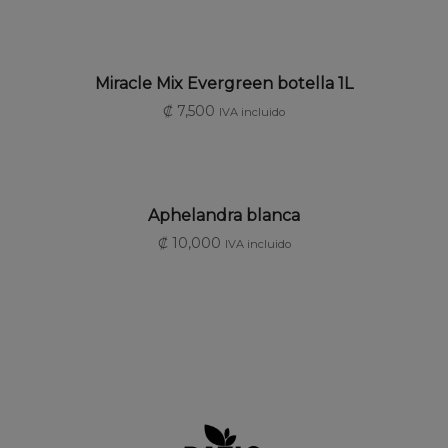
AÑADIR AL CARRITO
Miracle Mix Evergreen botella 1L
₡
7,500
IVA incluido
SELECCIONAR OPCIONES
Aphelandra blanca
₡
10,000
IVA incluido