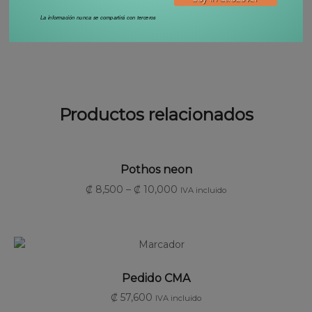
MACETA
(gris claro)
La información nunca se compartirá con terceros
Productos relacionados
SELECCIONAR OPCIONES
Pothos neon
₡
8,500
–
₡
10,000
IVA incluido
AÑADIR AL CARRITO
Pedido CMA
₡
57,600
IVA incluido