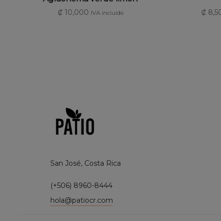
₡
10,000
₡
8,5
IVA incluido
San José, Costa Rica
(+506) 8960-8444
hola@patiocr.com